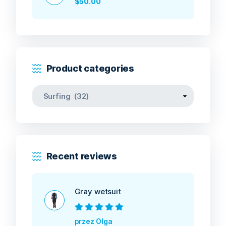
$
50.00
Product categories
Recent reviews
Gray wetsuit
Oceniono
5
na
przez Olga