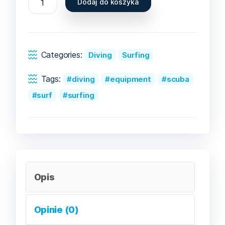
Dodaj do koszyka
Categories:
Diving
Surfing
Tags:
diving
equipment
scuba
surf
surfing
Opis
Opinie (0)