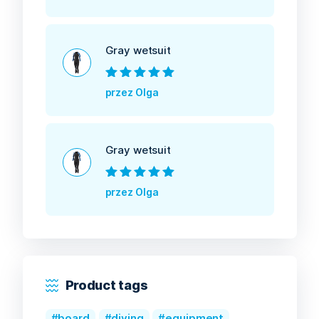
5
Gray wetsuit
Oceniono
5
na
przez Olga
5
Gray wetsuit
Oceniono
5
na
przez Olga
5
Product tags
board
diving
equipment