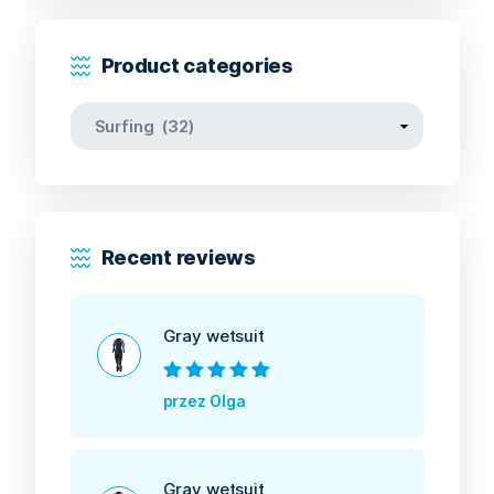
Product categories
Recent reviews
Gray wetsuit
Oceniono
5
na
przez Olga
5
Gray wetsuit