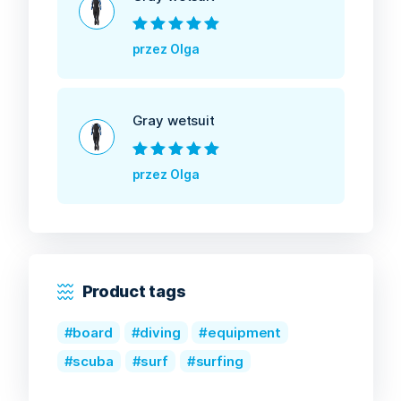
Oceniono
5
na
przez Olga
5
Gray wetsuit
Oceniono
5
na
przez Olga
5
Product tags
board
diving
equipment
scuba
surf
surfing