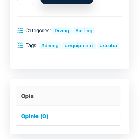
Categories:
Diving
Surfing
Tags:
diving
equipment
scuba
Opis
Opinie (0)