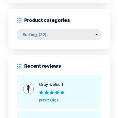
Product categories
Recent reviews
Gray wetsuit
Oceniono
5
na
przez Olga
5