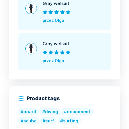
Gray wetsuit
Oceniono
5
na
przez Olga
5
Gray wetsuit
Oceniono
5
na
przez Olga
5
Product tags
board
diving
equipment
scuba
surf
surfing