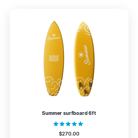
Summer surfboard 6ft
Oceniono
$
270.00
5.00