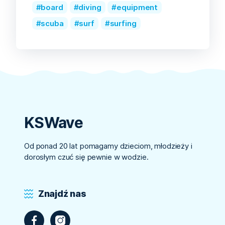
board
diving
equipment
scuba
surf
surfing
KSWave
Od ponad 20 lat pomagamy dzieciom, młodzieży i
dorosłym czuć się pewnie w wodzie.
Znajdź nas