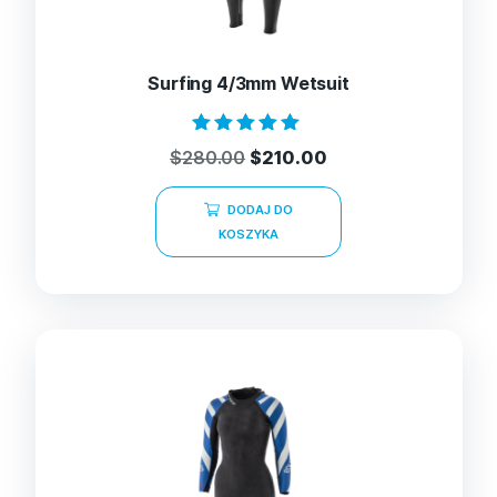
Surfing 4/3mm Wetsuit
Oceniono
$
280.00
$
210.00
5.00
na 5
DODAJ DO
KOSZYKA