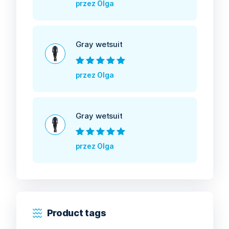
Oceniono
5
na
przez Olga
5
Gray wetsuit
Oceniono
5
na
przez Olga
5
Gray wetsuit
Oceniono
5
na
przez Olga
5
Product tags